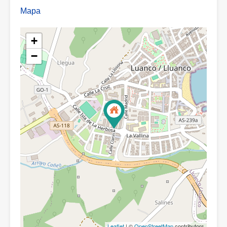
Mapa
+
−
Leaflet
| ©
OpenStreetMap
contributors