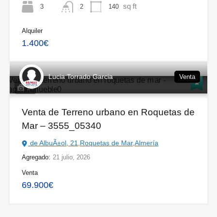
sq ft
3
140
2
Alquiler
1.400€
Lucia Torrado Garcia
Venta
14
Venta de Terreno urbano en Roquetas de
Mar – 3555_05340
de AlbuÃ±ol, 21,Roquetas de Mar,Almería
Agregado:
21 julio, 2026
Venta
69.900€