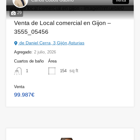
Carlos Cobos Gabino
Venta
29
Venta de Local comercial en Gijon –
3555_05456
de Daniel Cerra, 3,Gijón,Asturias
Agregado:
2 julio, 2026
Cuartos de baño
Área
sq ft
154
1
Venta
99.987€