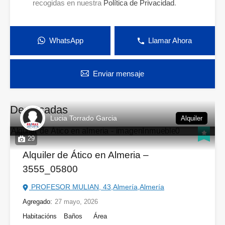
recogidas en nuestra
Política de Privacidad
.
WhatsApp
Llamar Ahora
Enviar mensaje
Destacadas
Lucia Torrado Garcia
Alquiler
29
Alquiler de Ático en Almeria –
3555_05800
PROFESOR MULIAN, 43,Almería,Almería
Agregado:
27 mayo, 2026
Habitacións
Baños
Área