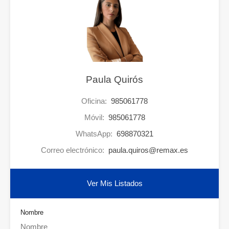
Paula Quirós
Oficina:
985061778
Móvil:
985061778
WhatsApp:
698870321
Correo electrónico:
paula.quiros@remax.es
Ver Mis Listados
Nombre