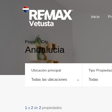
Inicio
Pr
Property City
Andalucia
Ubicación principal
Tipo Propieda
Todas las ubicaciones
Todas
1
a
2
de
2
propiedades