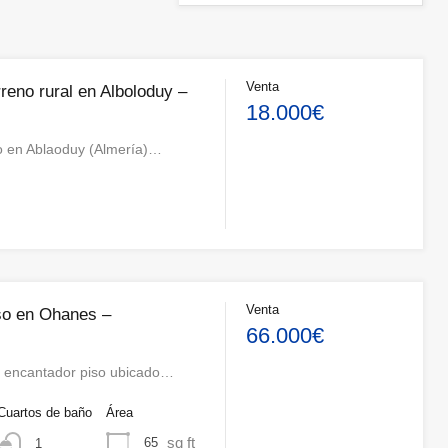
Venta
reno rural en Alboloduy –
18.000€
co en Ablaoduy (Almería)…
Venta
so en Ohanes –
66.000€
 encantador piso ubicado…
Cuartos de baño
Área
sq ft
65
1