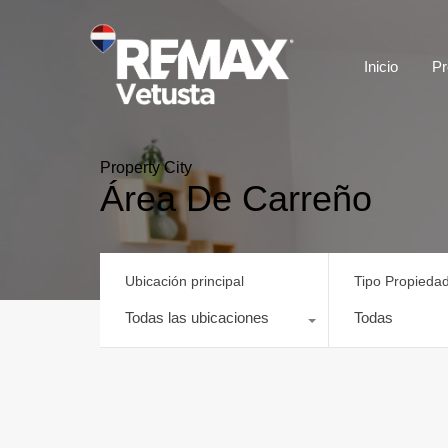
Inicio
Pr
Property City
Área De Carreño
Ubicación principal
Tipo Propieda
Todas las ubicaciones
Todas