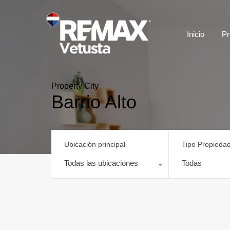
Inicio
Pr
Property City
Barrio Alto
Ubicación principal
Tipo Propieda
Todas las ubicaciones
Todas