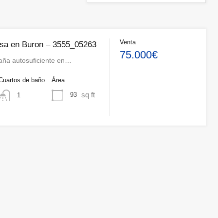
Venta
sa en Buron – 3555_05263
75.000€
ña autosuficiente en…
Cuartos de baño
Área
sq ft
93
1