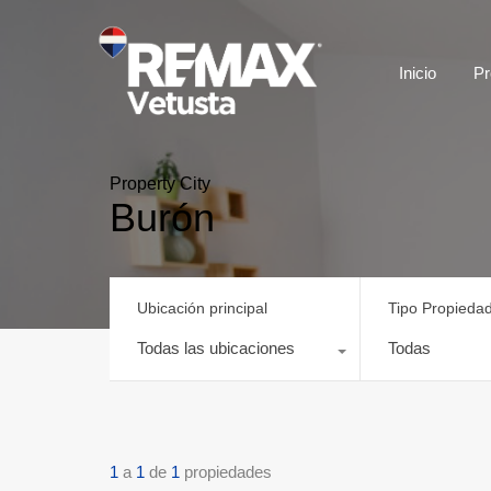
Inicio
Pr
Property City
Burón
Ubicación principal
Tipo Propieda
Todas las ubicaciones
Todas
1
a
1
de
1
propiedades