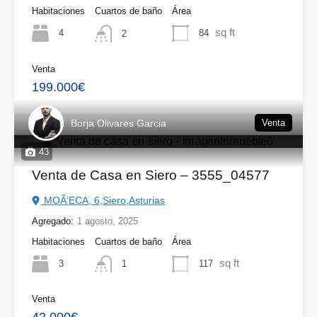
Habitaciones
Cuartos de baño
Área
sq ft
4
84
2
Venta
199.000€
Borja Olivares Garcia
Venta
43
Venta de Casa en Siero – 3555_04577
MOÃ‘ECA, 6,Siero,Asturias
Agregado:
1 agosto, 2025
Habitaciones
Cuartos de baño
Área
sq ft
3
117
1
Venta