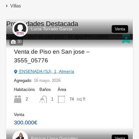
Villas
Propiedades Destacada
Lucia Torrado Garcia
Venta
30
Venta de Piso en San jose –
3555_05776
ENSENADA (SJ), 1,,Almería
Agregado:
16 mayo, 2026
Habitacións
Baños
Área
sq ft
2
74
1
Venta
300.000€
Patrícia Llana González
Venta