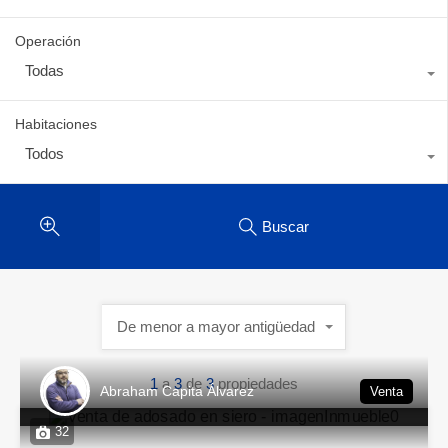
Operación
Todas
Habitaciones
Todos
Buscar
De menor a mayor antigüedad
1
a
3
de
3
propiedades
Abraham Capita Álvarez
Venta
32