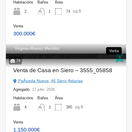
Habitacións
Baños
Área
sq ft
2
74
1
Venta
300.000€
Virginia Alvarez Mendez
Venta
74
Venta de Casa en Siero – 3555_05858
PaÃ±eda Nueva, 46,Siero,Asturias
Agregado:
17 julio, 2026
Habitacións
Baños
Área
sq ft
4
385
3
Venta
1.150.000€