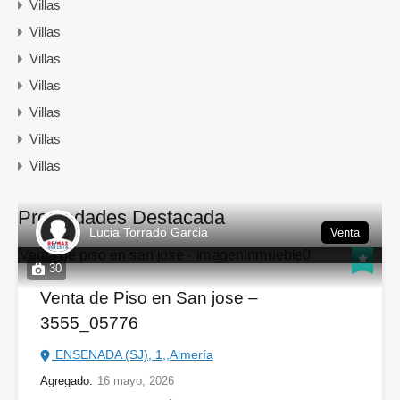
Villas
Villas
Villas
Villas
Villas
Villas
Villas
Propiedades Destacada
Lucia Torrado Garcia
Venta
30
Venta de Piso en San jose –
3555_05776
ENSENADA (SJ), 1,,Almería
Agregado:
16 mayo, 2026