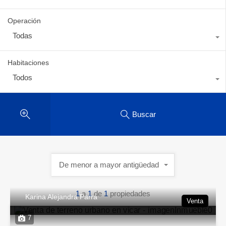
Operación
Todas
Habitaciones
Todos
Buscar
De menor a mayor antigüedad
1
a
1
de
1
propiedades
Karina Alejandra Parra
Venta
7