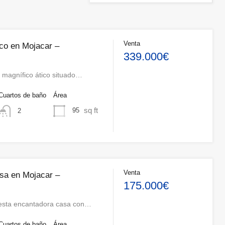
Venta
ico en Mojacar –
339.000€
 magnífico ático situado…
Cuartos de baño
Área
sq ft
95
2
Venta
sa en Mojacar –
175.000€
esta encantadora casa con…
Cuartos de baño
Área