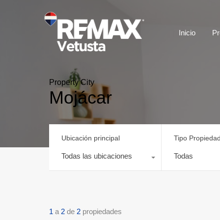
Inicio
Pr
Property City
Mojácar
Ubicación principal
Tipo Propieda
Todas las ubicaciones
Todas
1
a
2
de
2
propiedades