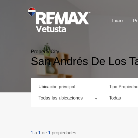
Inicio
Pr
Property City
San Andrés De Los T
Ubicación principal
Tipo Propieda
Todas las ubicaciones
Todas
1
a
1
de
1
propiedades