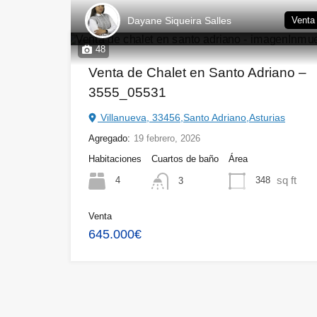
Dayane Siqueira Salles
Venta
48
Venta de Chalet en Santo Adriano –
3555_05531
Villanueva, 33456,Santo Adriano,Asturias
Agregado:
19 febrero, 2026
Habitaciones
Cuartos de baño
Área
sq ft
4
348
3
Venta
645.000€