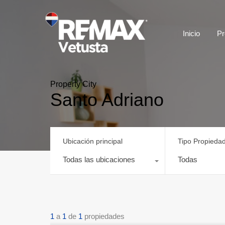
Inicio
Pr
Property City
Santo Adriano
Ubicación principal
Tipo Propieda
Todas las ubicaciones
Todas
1
a
1
de
1
propiedades