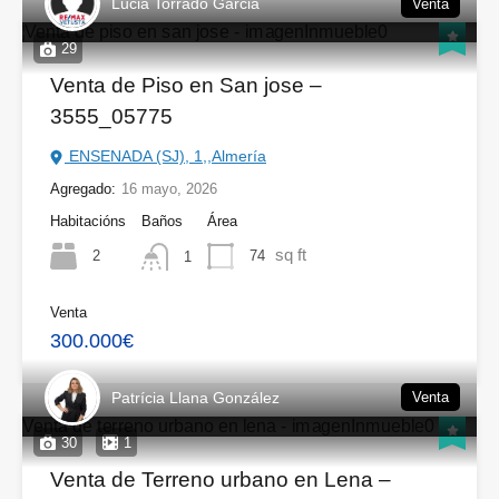
Lucia Torrado Garcia
Venta
29
Venta de Piso en San jose –
3555_05775
ENSENADA (SJ), 1,,Almería
Agregado:
16 mayo, 2026
Habitacións
Baños
Área
sq ft
2
74
1
Venta
300.000€
Patrícia Llana González
Venta
30
1
Venta de Terreno urbano en Lena –