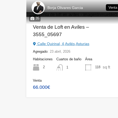
Borja Olivares Garcia
Venta
35
Venta de Loft en Aviles –
3555_05697
Calle Quirinal, 4,Avilés,Asturias
Agregado:
23 abril, 2026
Habitaciones
Cuartos de baño
Área
sq ft
2
118
1
Venta
66.000€