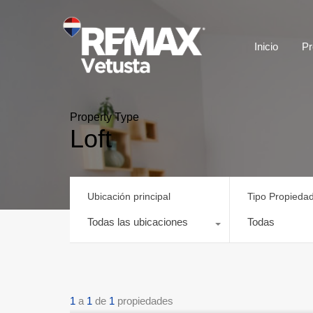
Inicio
Pr
Property Type
Loft
Ubicación principal
Tipo Propieda
Todas las ubicaciones
Todas
1
a
1
de
1
propiedades